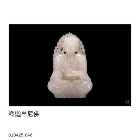
釋迦牟尼佛
010425-046