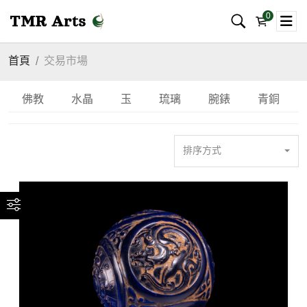
0
首頁
交易市場
佛教
水晶
玉
琉璃
腕錶
青銅
排序方式