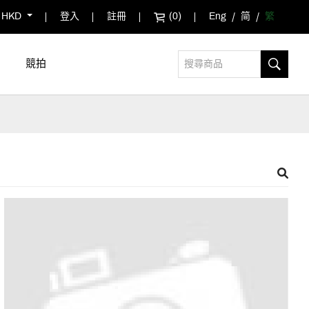
HKD
登入
註冊
(0)
Eng
简
繁
競拍