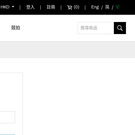
HKD
登入
註冊
(0)
Eng
简
繁
競拍