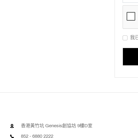
我
香港黃竹坑 Genesis創協坊 9樓D室
852 - 6880 2222