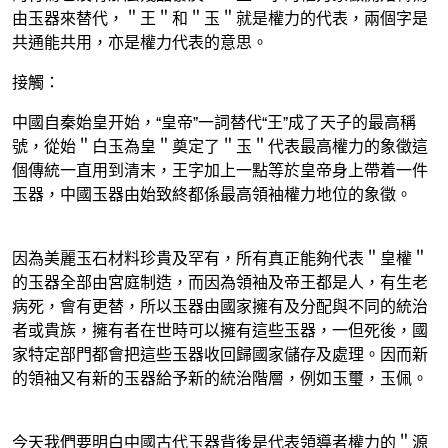
由玉器來替代，＂王＂和＂玉＂就是權力的代表，兩個字是
共通能共用，亦是權力代表的意思。
接觸：
中國自秦始皇开始，“皇帝”一詞替代“王”成了天子的最高稱
號，從始＂白玉為皇＂奠定了＂玉＂代表最高權力的象徵這
個傳統一直用到清末，王字加上一點等於皇帝身上帶着一件
玉器，中國玉器由始致終都係最高領袖權力地位的象徵。
因為美麗玉石材料珍貴及罕有，所有真正能夠代表＂皇權＂
的玉器全部由宮庭制造，而因為領袖及帝王都是人，有生老
病死，會有更替，所以玉器由國家擁有及分配與不同的統治
者或貴族，擁有者在世時可以擁有這些玉器，一但死後，國
家特定部門都會把這些玉器收回歸國家儲存及處理。因而新
的領袖又有新的玉器給予新的統治階層，例如玉璽，玉佩。
今天我們要明白中國古代玉器背後是代表領導者權力的＂源