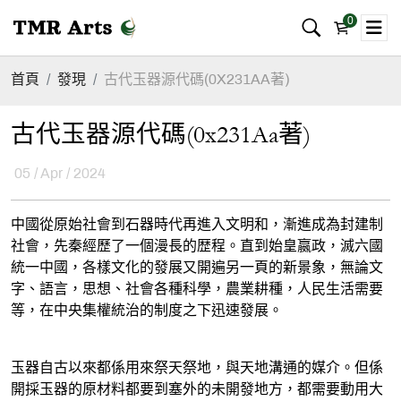
0
首頁
發現
古代玉器源代碼(0X231AA著)
古代玉器源代碼(0x231Aa著)
05 / Apr / 2024
中國從原始社會到石器時代再進入文明和，漸進成為封建制
社會，先秦經歷了一個漫長的歴程。直到始皇嬴政，滅六國
統一中國，各樣文化的發展又開遍另一頁的新景象，無論文
字、語言，思想、社會各種科學，農業耕種，人民生活需要
等，在中央集權統治的制度之下迅速發展。
玉器自古以來都係用來祭天祭地，與天地溝通的媒介。但係
開採玉器的原材料都要到塞外的未開發地方，都需要動用大