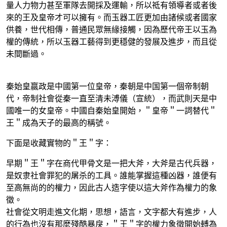
量人力物力甚至軍隊去開採及運輸，所以祗有領導者或者後
來的王及皇帝才可以擁有。而玉器工匠更加由諸候或者國家
供養，世代相傳，普通民眾無緣接觸，因為歷代帝王以玉為
權的傳統，所以玉器工藝得到更穩健的發展及進步，而且從
未間斷過。
秦始皇嬴政是中國第一位皇帝，秦朝是中国第一個帝制朝
代，帝制社會從秦一直至清未溥儀（宣統），而武則天是中
國唯一的女皇帝。中國自秦始皇開始，＂皇帝＂一詞替代＂
王＂成為天子的最高的稱號。
下面是收藏實物的＂王＂字：
早期＂王＂字在商代甲骨文是一把大斧，大斧是古代兵器，
是奴隶社會罪犯的屠杀的工具。誰能掌握這種凶器，誰便有
至高無尚的的權力，因此古人造字使以這大斧作為權力的象
徵。
社會從文明走進文化期，思想，語言，文字都大有進步，人
的行為也沒有那麼殘酷暴戾，＂王＂字的權力象徵開始𨍭為