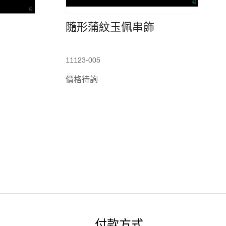
隨形蒲紋玉佩串飾
11123-005
價格待詢
付款方式