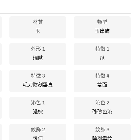
材質
類型
玉
玉串飾
外形 1
特徵 1
瑞獸
爪
特徵 3
特徵 4
毛刀陰刻畢直
雙面
沁色 1
沁色 2
淺棕
硃砂色沁
紋飾 2
紋飾 3
幾何
陰刻雲紋