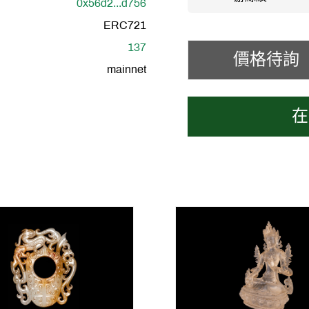
0x56d2...d756
ERC721
137
價格待詢
mainnet
在