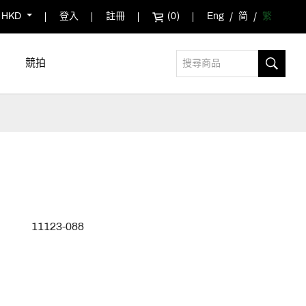
HKD
登入
註冊
(0)
Eng
简
繁
競拍
11123-088