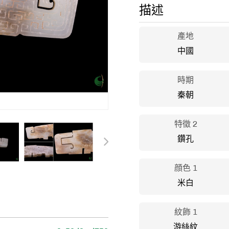
描述
產地
中國
時期
秦朝
特徵 2
鑽孔
顔色 1
米白
紋飾 1
游絲紋