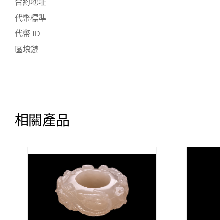
合約地址
代幣標準
代幣 ID
區塊鏈
相關產品