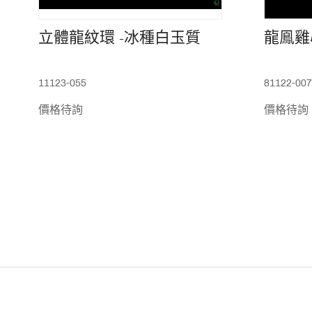
立體龍紋環 -冰種白玉質
龍鳯雞
11123-055
81122-007
價格待詢
價格待詢