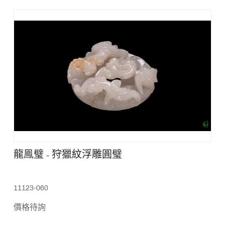
龍鳯璧 - 狩獵紋浮雕圓璧
11123-060
價格待詢