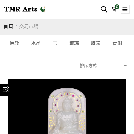
0
首頁
交易市場
佛教
水晶
玉
琉璃
腕錶
青銅
排序方式