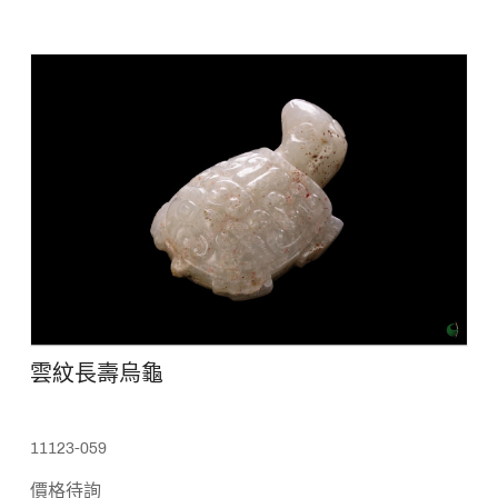
雲紋長壽烏龜
11123-059
價格待詢