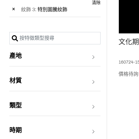
清除
紋飾 3:
特別圖騰紋飾
文化期
產地
160724-1
價格待詢
材質
類型
時期