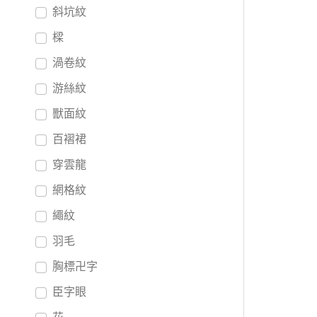
斜坑紋
樑
渦卷紋
游絲紋
獸面紋
百褶裙
穿雲龍
網格紋
繩紋
羽毛
胸標卍字
臣字眼