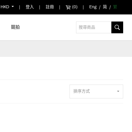
HKD
登入
註冊
(0)
Eng
简
繁
競拍
排序方式