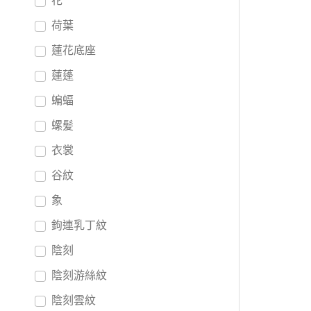
花
荷葉
蓮花底座
蓮蓬
蝙蝠
螺髪
衣裳
谷紋
象
鉤連乳丁紋
陰刻
陰刻游絲紋
陰刻雲紋