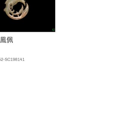
鳯佩
52-SC198141