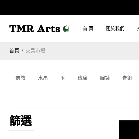
首 頁
關於我們
首頁
交易市場
佛教
水晶
玉
琉璃
腕錶
青銅
篩選