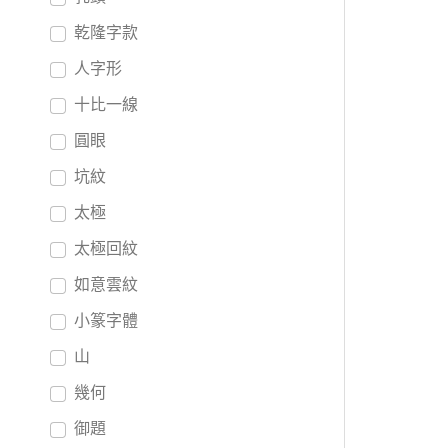
乾隆字款
人字形
十比一線
圓眼
坑紋
太極
太極回紋
如意雲紋
小篆字體
山
幾何
御題