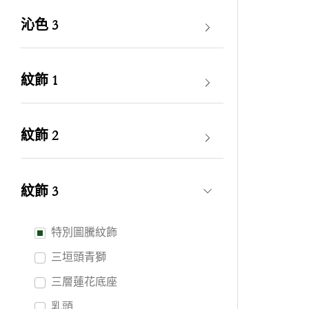
沁色 3
紋飾 1
紋飾 2
紋飾 3
特別圖騰紋飾
三垣頭青獅
三層蓮花底座
乳頭